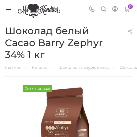
0
Шоколад белый
Cacao Barry Zephyr
34% 1 кг
—
—
—
Главная
Каталог
Шоколад, глазурь, какао
Шоколад
Хиты продаж