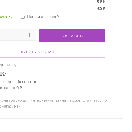
89
₽
69
₽
Нашли дешевле?
газинах
В КОРЗИНУ
КУПИТЬ В 1 КЛИК
 доставку
арок
сегодня - бесплатно
тра - от 0 ₽
льна только для интернет-магазина и может отличаться от
х магазинах