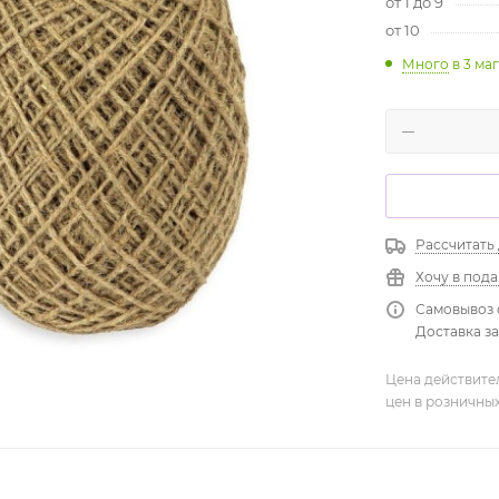
от 1 до 9
от 10
Много
в 3 ма
Рассчитать
Хочу в под
Самовывоз 
Доставка зав
Цена действите
цен в розничны