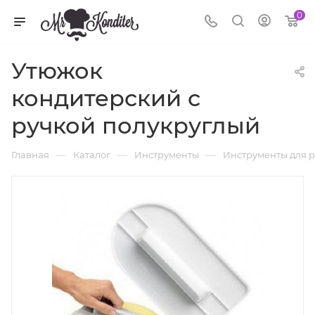
0
Утюжок
кондитерский с
ручкой полукруглый
—
—
—
Главная
Каталог
Инструменты
Инструменты для р