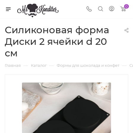
0
Силиконовая форма
Диски 2 ячейки d 20
см
—
—
—
Главная
Каталог
Формы для шоколада и конфет
С