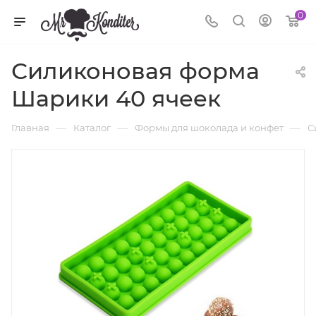
0
Силиконовая форма
Шарики 40 ячеек
—
—
—
Главная
Каталог
Формы для шоколада и конфет
С