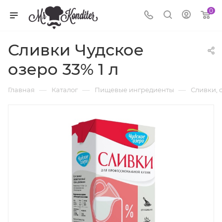
0
Сливки Чудское
озеро 33% 1 л
—
—
—
Главная
Каталог
Пищевые ингредиенты
Сливки, 