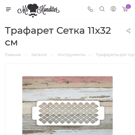
0
Трафарет Сетка 11х32
см
—
—
—
Главная
Каталог
Инструменты
Трафареты для тор