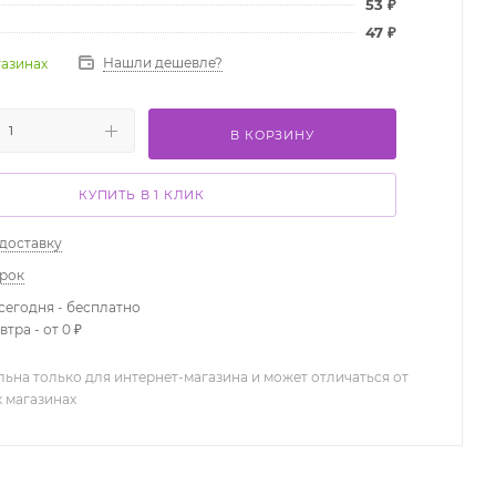
53
₽
47
₽
Нашли дешевле?
газинах
В КОРЗИНУ
КУПИТЬ В 1 КЛИК
 доставку
арок
сегодня - бесплатно
тра - от 0 ₽
льна только для интернет-магазина и может отличаться от
х магазинах