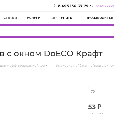
8 495 150-37-79
ЗАКАЗАТЬ ЗВО
СТАТЬИ
УСЛУГИ
КАК КУПИТЬ
ПРОИЗВОДИТЕЛ
ов с окном DoECO Крафт
—
 для маффинов/капкейков
Упаковка на 12 капкейков с окн
53
₽