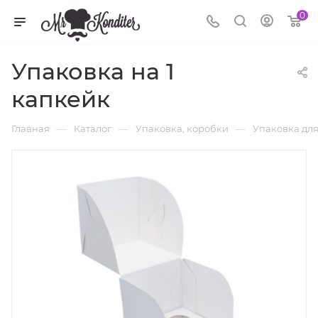
0
Упаковка на 1
капкейк
—
—
—
Главная
Каталог
Упаковка, коробки
Упаковка дл