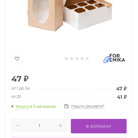
47
₽
от 1 до 24
47
₽
от 25
41
₽
Нашли дешевле?
Много
в 5 магазинах
В КОРЗИНУ