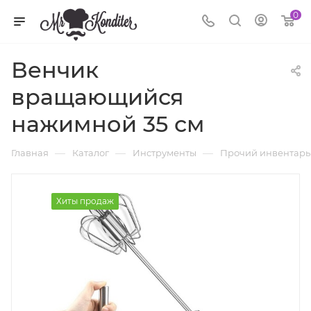
0
Венчик
вращающийся
нажимной 35 см
—
—
—
Главная
Каталог
Инструменты
Прочий инвентарь
Хиты продаж