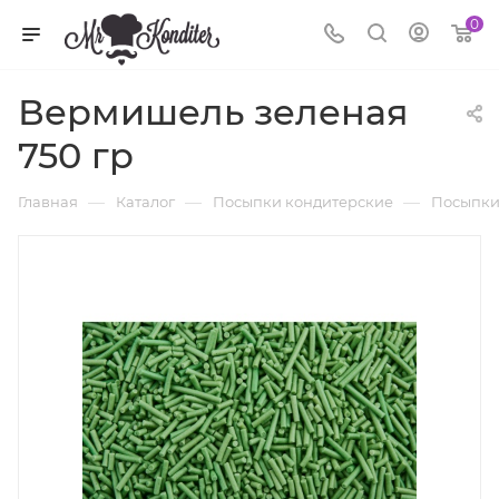
0
Вермишель зеленая
750 гр
—
—
—
Главная
Каталог
Посыпки кондитерские
Посыпки