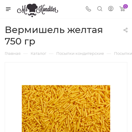
0
Вермишель желтая
750 гр
—
—
—
Главная
Каталог
Посыпки кондитерские
Посыпки