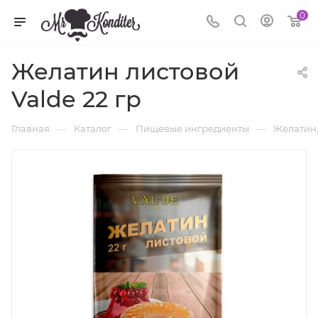
0
Желатин листовой
Valde 22 гр
—
—
—
Главная
Каталог
Пищевые ингредиенты
Желатин,