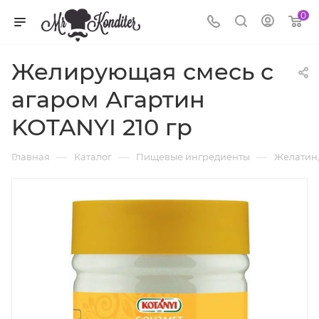
0
Желирующая смесь с
агаром Агартин
KOTANYI 210 гр
—
—
—
Главная
Каталог
Пищевые ингредиенты
Желатин,