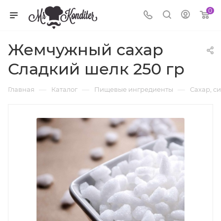
0
Жемчужный сахар
Сладкий шелк 250 гр
—
—
—
Главная
Каталог
Пищевые ингредиенты
Сахар, с