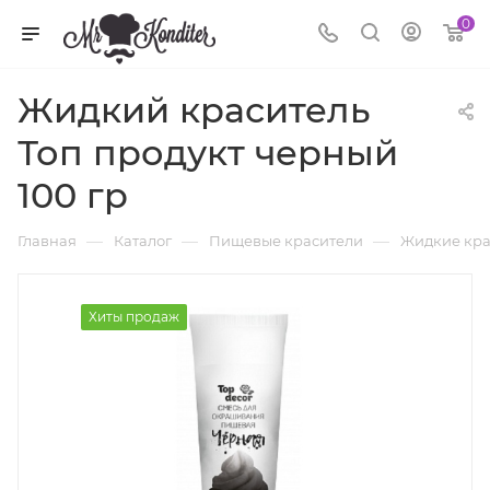
0
Жидкий краситель
Топ продукт черный
100 гр
—
—
—
Главная
Каталог
Пищевые красители
Жидкие кра
Хиты продаж