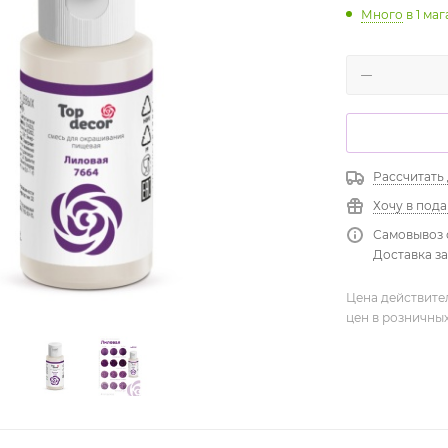
Много
в 1 ма
Рассчитать
Хочу в под
Самовывоз 
Доставка зав
Цена действите
цен в розничны