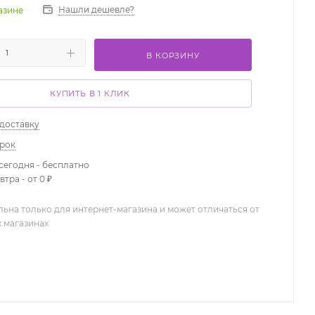
Нашли дешевле?
газине
В КОРЗИНУ
КУПИТЬ В 1 КЛИК
 доставку
арок
сегодня - бесплатно
тра - от 0 ₽
льна только для интернет-магазина и может отличаться от
х магазинах