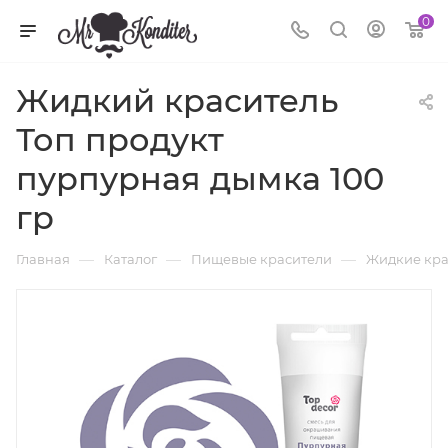
0
Жидкий краситель
Топ продукт
пурпурная дымка 100
гр
—
—
—
Главная
Каталог
Пищевые красители
Жидкие кра