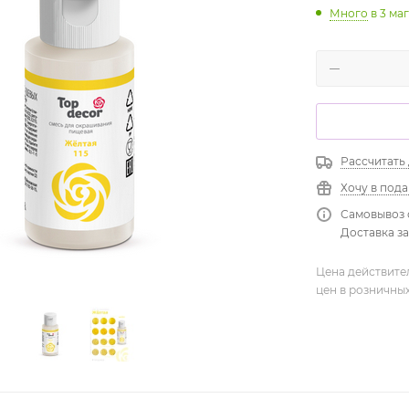
Много
в 3 ма
Рассчитать
Хочу в под
Самовывоз 
Доставка зав
Цена действите
цен в розничны