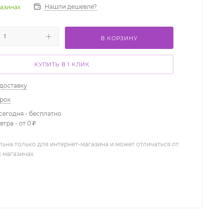
Нашли дешевле?
газинах
В КОРЗИНУ
КУПИТЬ В 1 КЛИК
 доставку
арок
сегодня - бесплатно
тра - от 0 ₽
льна только для интернет-магазина и может отличаться от
х магазинах