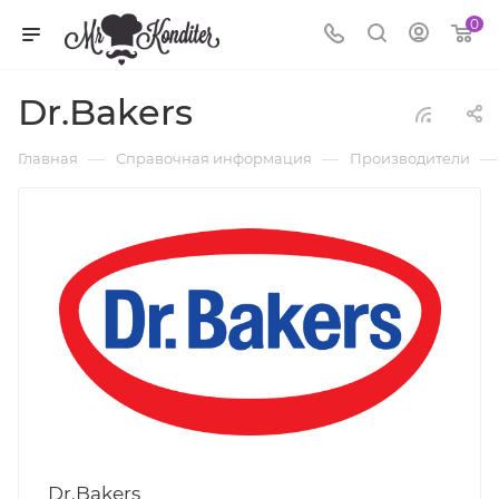
0
Dr.Bakers
—
—
—
Главная
Справочная информация
Производители
Dr.Bakers