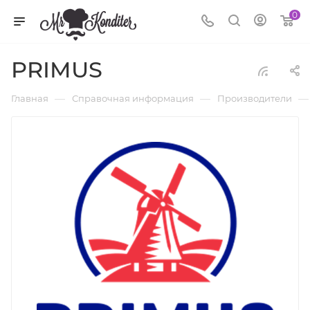
0
PRIMUS
—
—
—
Главная
Справочная информация
Производители