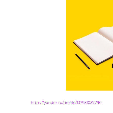
https://yandex.ru/profile/137931037790