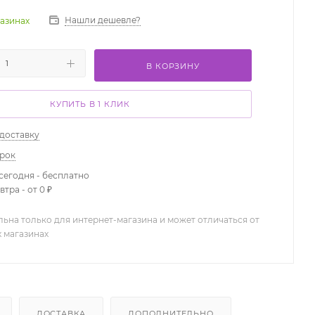
Нашли дешевле?
газинах
В КОРЗИНУ
КУПИТЬ В 1 КЛИК
 доставку
арок
сегодня - бесплатно
тра - от 0 ₽
льна только для интернет-магазина и может отличаться от
х магазинах
ДОСТАВКА
ДОПОЛНИТЕЛЬНО