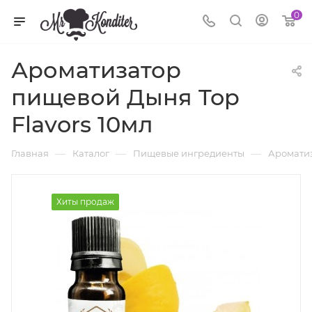
0
Ароматизатор
пищевой Дыня Top
Flavors 10мл
—
—
—
Главная
Каталог
Пищевые ингредиенты
Аромати
Хиты продаж