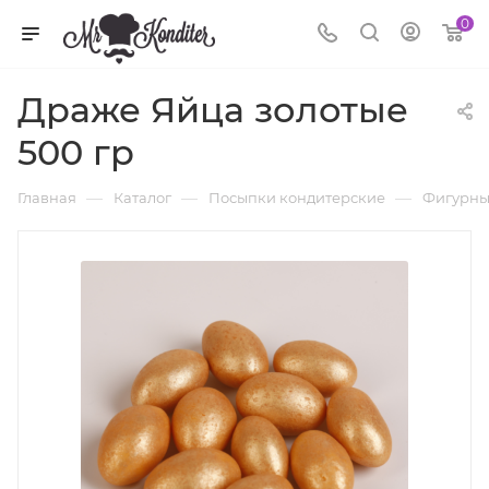
0
Драже Яйца золотые
500 гр
—
—
—
Главная
Каталог
Посыпки кондитерские
Фигурны