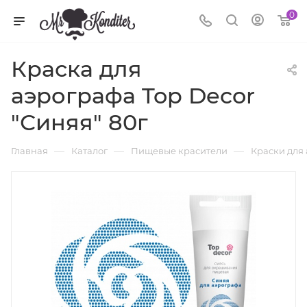
0
Краска для
аэрографа Top Decor
"Синяя" 80г
—
—
—
Главная
Каталог
Пищевые красители
Краски для