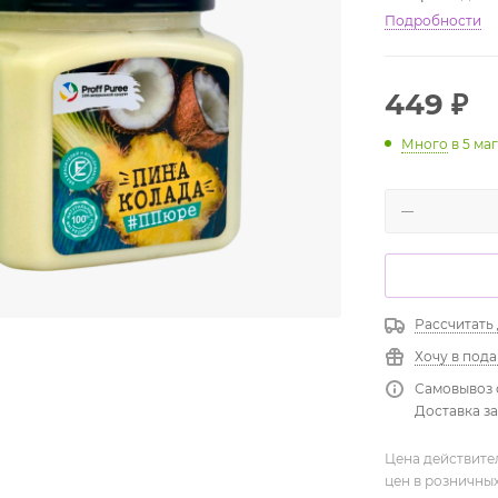
Подробности
449
₽
Много
в 5 ма
Рассчитать
Хочу в под
Самовывоз 
Доставка зав
Цена действите
цен в розничны