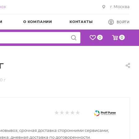
г. Москва
НОК
И
О КОМПАНИИ
КОНТАКТЫ
ВОЙТИ
0
0
г
0 г
самовывоз; срочная доставка сторонними сервисами;
авка; дневная доставка по договоренности.