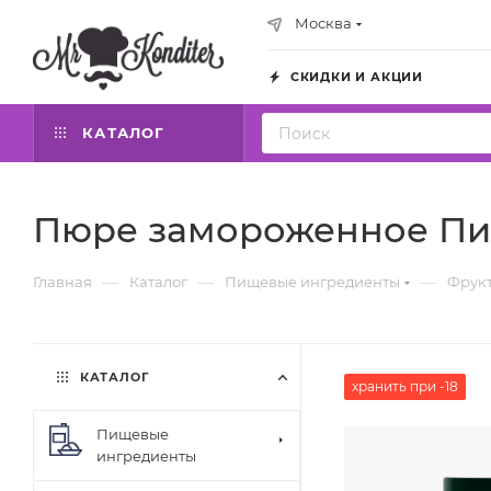
Москва
СКИДКИ И АКЦИИ
КАТАЛОГ
Пюре замороженное Пина
—
—
—
Главная
Каталог
Пищевые ингредиенты
Фрук
КАТАЛОГ
хранить при -18
Пищевые
ингредиенты