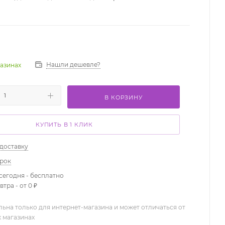
Нашли дешевле?
газинах
В КОРЗИНУ
КУПИТЬ В 1 КЛИК
 доставку
арок
сегодня - бесплатно
тра - от 0 ₽
льна только для интернет-магазина и может отличаться от
х магазинах