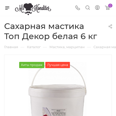
0
Сахарная мастика
Топ Декор белая 6 кг
—
—
—
Главная
Каталог
Мастика, марципан
Сахарная ма
Хиты продаж
Лучшая цена