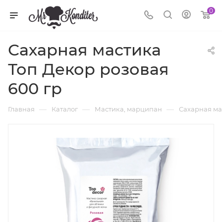
0
Сахарная мастика
Топ Декор розовая
600 гр
—
—
—
Главная
Каталог
Мастика, марципан
Сахарная ма